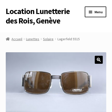
Location Lunetterie
Aller
Aller
Menu
à
au
des Rois, Genève
la
contenu
navigation
Accueil
Accueil
Lunettes
Solaire
Lagerfeld 5515
Altimètre Artaria Genève
Commande
Compte
Compte
Connexion
Déconnexion