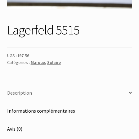
Membres
Lagerfeld 5515
Mon Compte
Panier
UGS :
t97-56
Catégories :
Marque
,
Solaire
Réinitialisation du mot de passe
S’inscrire
Description
Search Results
Informations complémentaires
Avis (0)