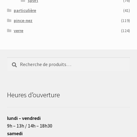
sport
(76)
particulière
(41)
pince-nez
(119)
verre
(124)
Recherche
Recherche
pour :
Heures d’ouverture
lundi – vendredi
9h – 13h / 14h – 18h30
samedi