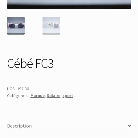
Membres
Mon Compte
Panier
Cébé FC3
Réinitialisation du mot de passe
S’inscrire
UGS :
t92-30
Catégories :
Marque
,
Solaire
,
sport
Search Results
Description