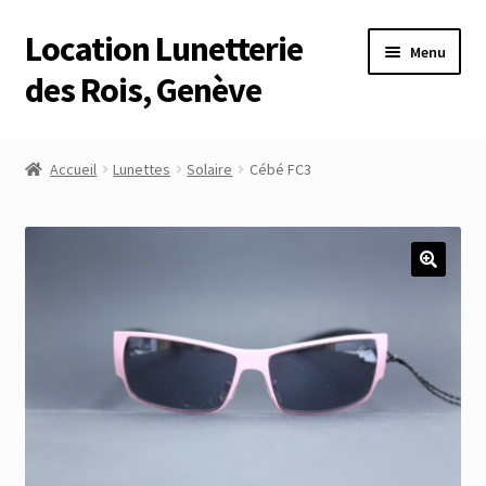
Location Lunetterie
Aller
Aller
Menu
à
au
des Rois, Genève
la
contenu
navigation
Accueil
Accueil
Lunettes
Solaire
Cébé FC3
Altimètre Artaria Genève
Commande
Compte
Compte
Connexion
Déconnexion