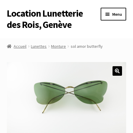
Location Lunetterie
Aller
Aller
Menu
à
au
des Rois, Genève
la
contenu
navigation
Accueil
Accueil
Lunettes
Monture
sol amor butterfly
Altimètre Artaria Genève
Commande
Compte
Compte
Connexion
Déconnexion