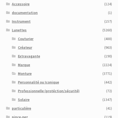
Accessoire
(124)
documentation
(1)
Instrument
(157)
Lunettes
(5260)
Couturier
(488)
Créateur
(963)
Extravagante
(190)
Marque
(2224)
Monture
(3771)
Personnalité ou Iconique
(442)
Professionnelle (protéction/sécurité)
(72)
Solaire
(1347)
particulière
(41)
pince-nez
(119)