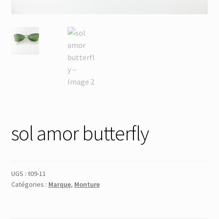
Membres
Mon Compte
Panier
Réinitialisation du mot de passe
sol amor butterfly
S’inscrire
Search Results
UGS :
t09-11
Catégories :
Marque
,
Monture