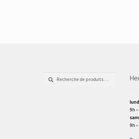
Recherche
Recherche
Heu
pour :
lund
9h –
sam
9h –