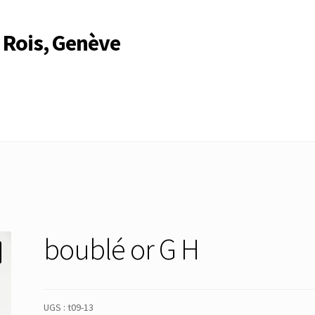
 Rois, Genève
Compte
Compte
Connexion
Déconnexion
Membres
Mon Compte
rire
Search Results
boublé or G H
UGS :
t09-13