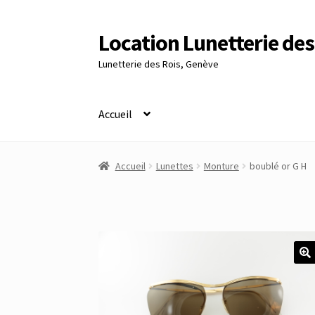
Location Lunetterie des
Aller
Aller
à
au
Lunetterie des Rois, Genève
la
contenu
navigation
Accueil
Accueil
Altimètre Artaria Genève
Commande
Accueil
Lunettes
Monture
boublé or G H
Panier
Réinitialisation du mot de passe
S’insc