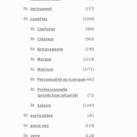
Instrument
(157)
Lunettes
(5260)
Couturier
(488)
Créateur
(963)
Extravagante
(190)
Marque
(2224)
Monture
(3771)
Personnalité ou Iconique
(442)
Professionnelle
(protéction/sécurité)
(72)
Solaire
(1347)
particulière
(41)
pince-nez
(119)
verre
(124)