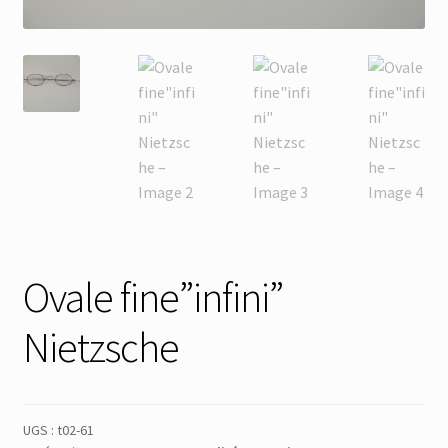
Membres
Mon Compte
Panier
Réinitialisation du mot de passe
S’inscrire
Ovale fine”infini”
Search Results
Nietzsche
UGS :
t02-61