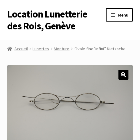
Location Lunetterie
Aller
Aller
Menu
à
au
des Rois, Genève
la
contenu
navigation
Accueil
Accueil
Lunettes
Monture
Ovale fine”infini” Nietzsche
Altimètre Artaria Genève
Commande
Compte
Compte
Connexion
Déconnexion