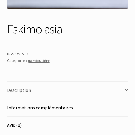
Membres
Eskimo asia
Mon Compte
Panier
UGS :
t42-14
Catégorie :
particulière
Réinitialisation du mot de passe
S’inscrire
Description
Search Results
Informations complémentaires
Avis (0)