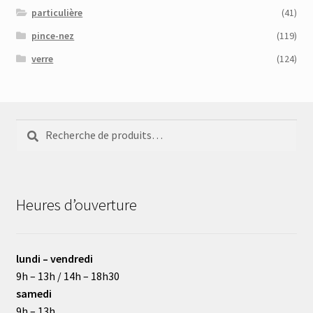
particulière
(41)
pince-nez
(119)
verre
(124)
Recherche
Recherche
pour :
Heures d’ouverture
lundi – vendredi
9h – 13h / 14h – 18h30
samedi
9h – 13h