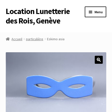
Location Lunetterie
Aller
Aller
Menu
à
au
des Rois, Genève
la
contenu
navigation
Accueil
Accueil
particulière
Eskimo asia
Altimètre Artaria Genève
Commande
Compte
Compte
Connexion
Déconnexion