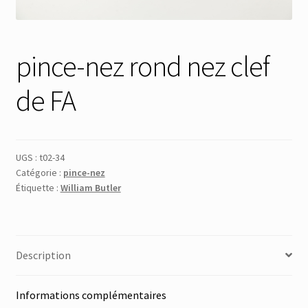
Membres
pince-nez rond nez clef
Mon Compte
de FA
Panier
Réinitialisation du mot de passe
UGS :
t02-34
Catégorie :
pince-nez
S’inscrire
Étiquette :
William Butler
Search Results
Description
Informations complémentaires