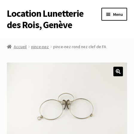
Location Lunetterie
Aller
Aller
Menu
à
au
des Rois, Genève
la
contenu
navigation
Accueil
Accueil
pince-nez
pince-nez rond nez clef de FA
Altimètre Artaria Genève
Commande
Compte
Compte
Connexion
Déconnexion