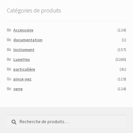
Catégories de produits
Accessoire
(124)
documentation
(1)
Instrument
(157)
Lunettes
(5260)
particulière
(41)
pince-nez
(119)
verre
(124)
Recherche
Recherche
pour :