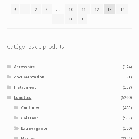
plus
1
2
3
…
10
11
12
13
14
récent
au
15
16
plus
ancien
Catégories de produits
Accessoire
(124)
documentation
(1)
Instrument
(157)
Lunettes
(5260)
Couturier
(488)
Créateur
(963)
Extravagante
(190)
Marque
(2224)