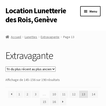
Location Lunetterie
Aller
Aller
Menu
à
au
des Rois, Genève
la
contenu
navigation
Accueil
Accueil
Lunettes
Extravagante
Page 13
Altimètre Artaria Genève
Extravagante
Commande
Compte
Trié
Affichage de 145–156 sur 190 résultats
Compte
du
plus
Connexion
1
2
3
…
10
11
12
13
14
récent
au
15
16
Déconnexion
plus