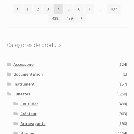
plus
1
2
3
4
5
6
7
…
437
récent
au
438
439
plus
ancien
Catégories de produits
Accessoire
(124)
documentation
(1)
Instrument
(157)
Lunettes
(5260)
Couturier
(488)
Créateur
(963)
Extravagante
(190)
Marque
(2224)