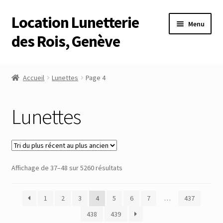
Location Lunetterie
Aller
Aller
Menu
à
au
des Rois, Genève
la
contenu
navigation
Accueil
Accueil
Lunettes
Page 4
Altimètre Artaria Genève
Lunettes
Commande
Compte
Trié
Affichage de 37–48 sur 5260 résultats
Compte
du
plus
Connexion
1
2
3
4
5
6
7
…
437
récent
au
438
439
Déconnexion
plus