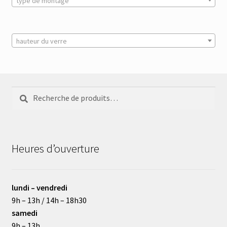
type de montage
hauteur du verre
Recherche
Recherche
pour :
Heures d’ouverture
lundi – vendredi
9h – 13h / 14h – 18h30
samedi
9h – 13h