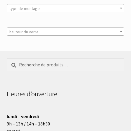
type de montage
hauteur du verre
Recherche
Recherche
pour :
Heures d’ouverture
lundi – vendredi
9h – 13h / 14h – 18h30
samedi