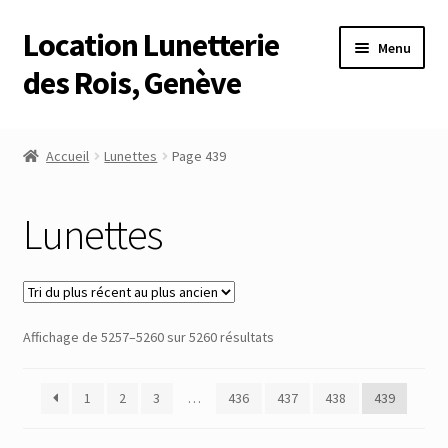
Location Lunetterie
Aller
Aller
Menu
à
au
des Rois, Genève
la
contenu
navigation
Accueil
Accueil
Lunettes
Page 439
Altimètre Artaria Genève
Lunettes
Commande
Compte
Trié
Affichage de 5257–5260 sur 5260 résultats
Compte
du
plus
Connexion
1
2
3
…
436
437
438
439
récent
au
Déconnexion
plus