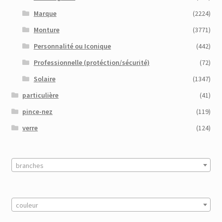
Marque
(2224)
Monture
(3771)
Personnalité ou Iconique
(442)
Professionnelle (protéction/sécurité)
(72)
Solaire
(1347)
particulière
(41)
pince-nez
(119)
verre
(124)
branches
couleur