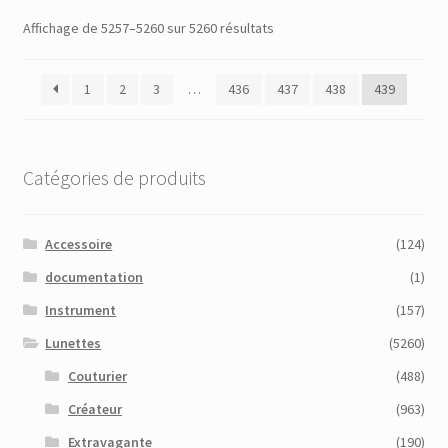
Trié
Affichage de 5257–5260 sur 5260 résultats
du
plus
1
2
3
…
436
437
438
439
récent
au
plus
ancien
Catégories de produits
Accessoire
(124)
documentation
(1)
Instrument
(157)
Lunettes
(5260)
Couturier
(488)
Créateur
(963)
Extravagante
(190)