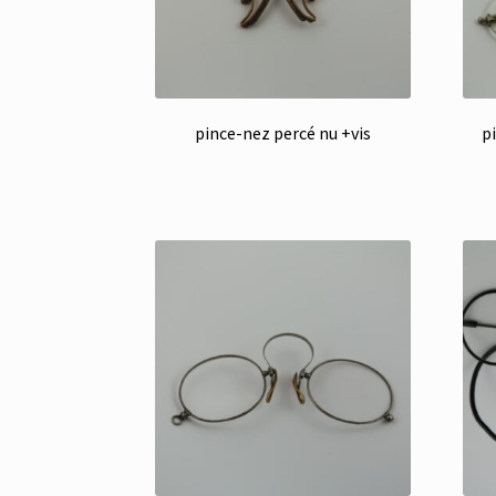
pince-nez percé nu +vis
p