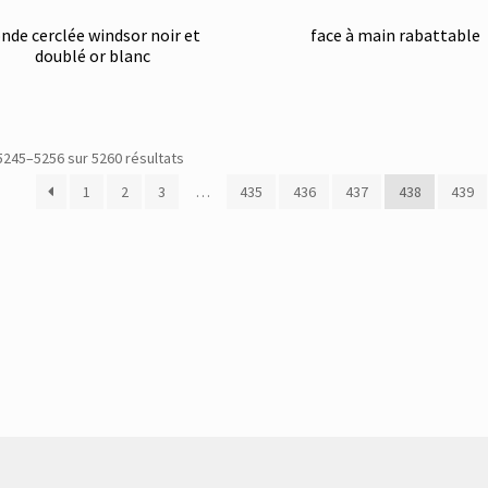
nde cerclée windsor noir et
face à main rabattable
doublé or blanc
Trié
5245–5256 sur 5260 résultats
du
1
2
3
…
435
436
437
438
439
plus
récent
au
plus
ancien