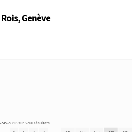
 Rois, Genève
Compte
Compte
Connexion
Déconnexion
Membres
Mon Compte
rire
Search Results
Trié
5245–5256 sur 5260 résultats
du