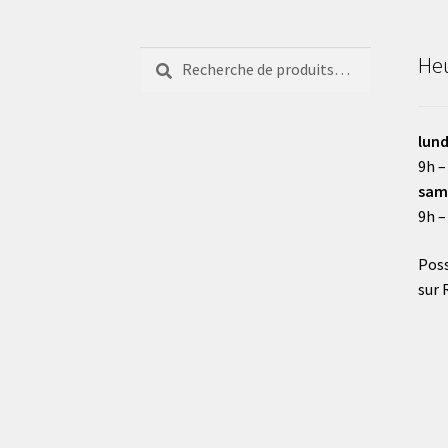
Recherche
Recherche
Heu
pour :
lund
9h –
sam
9h –
Poss
sur 