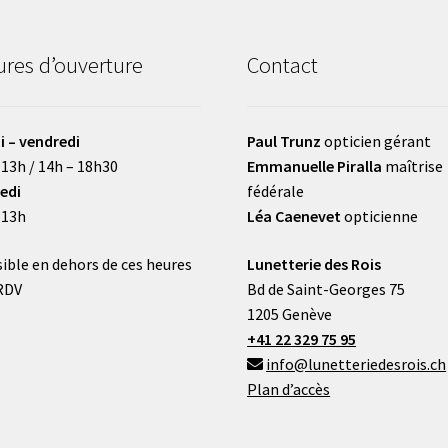
res d’ouverture
Contact
i – vendredi
Paul Trunz
opticien gérant
 13h / 14h – 18h30
Emmanuelle Piralla
maîtrise
edi
fédérale
 13h
Léa Caenevet
opticienne
ible en dehors de ces heures
Lunetterie des Rois
RDV
Bd de Saint-Georges 75
1205 Genève
+41 22 329 75 95
info@lunetteriedesrois.ch
Plan d’accès