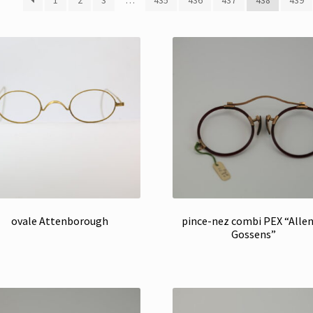
1
2
3
…
435
436
437
438
439
plus
récent
au
plus
ancien
ovale Attenborough
pince-nez combi PEX “Alle
Gossens”