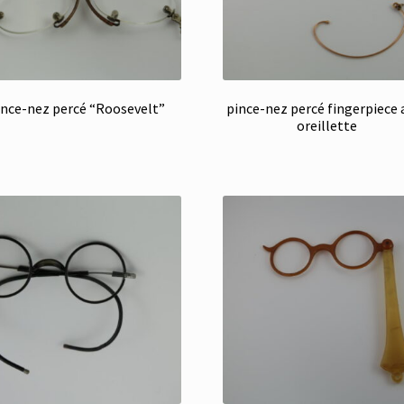
ince-nez percé “Roosevelt”
pince-nez percé fingerpiece 
oreillette