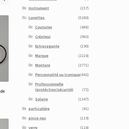
Instrument
(157)
Lunettes
(5260)
Couturier
(488)
Créateur
(963)
Extravagante
(190)
Marque
(2224)
Monture
(3771)
Personnalité ou Iconique
(442)
Professionnelle
(protéction/sécurité)
(72)
nde
Solaire
(1347)
particulière
(41)
pince-nez
(119)
verre
(124)