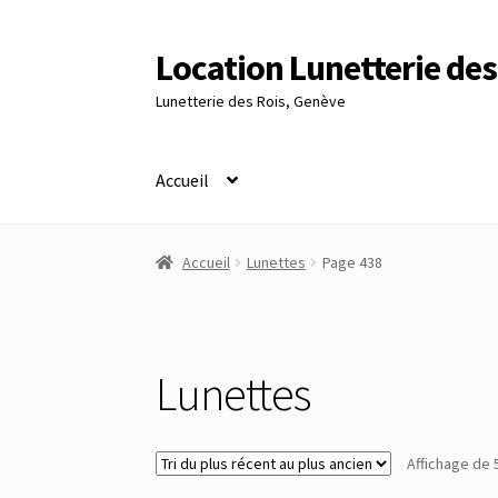
Location Lunetterie des
Aller
Aller
à
au
Lunetterie des Rois, Genève
la
contenu
navigation
Accueil
Accueil
Altimètre Artaria Genève
Commande
Accueil
Lunettes
Page 438
Panier
Réinitialisation du mot de passe
S’insc
Lunettes
Affichage de 