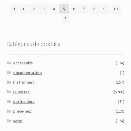
plus
1
2
3
4
5
6
7
8
9
10
récent
au
plus
ancien
Catégories de produits
Accessoire
(124)
documentation
(1)
Instrument
(157)
Lunettes
(5260)
particulière
(41)
pince-nez
(119)
verre
(124)