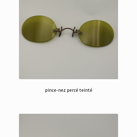
pince-nez percé teinté