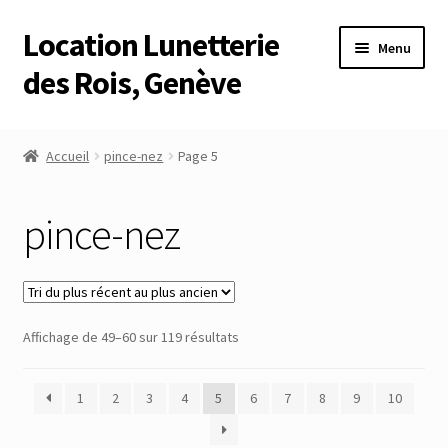
Location Lunetterie
Aller
Aller
Menu
à
au
des Rois, Genève
la
contenu
navigation
Accueil
Accueil
pince-nez
Page 5
Altimètre Artaria Genève
pince-nez
Commande
Compte
Trié
Affichage de 49–60 sur 119 résultats
Compte
du
plus
Connexion
1
2
3
4
5
6
7
8
9
10
récent
au
Déconnexion
plus