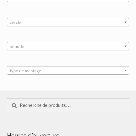
cercle
période
type de montage
Recherche
Recherche
pour :
Heures d’ouverture