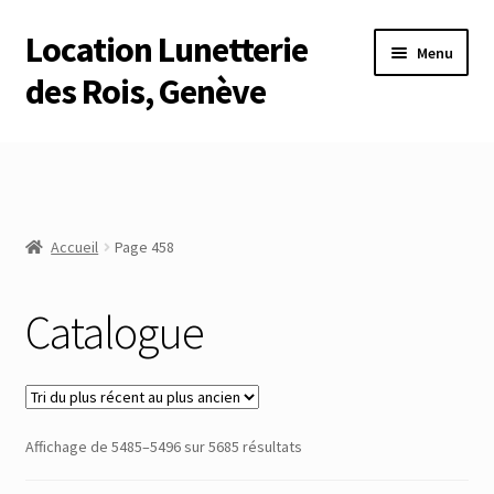
Location Lunetterie
Aller
Aller
Menu
à
au
des Rois, Genève
la
contenu
navigation
Accueil
Altimètre Artaria Genève
Accueil
Page 458
Commande
Catalogue
Compte
Compte
Connexion
Trié
Affichage de 5485–5496 sur 5685 résultats
du
Déconnexion
plus