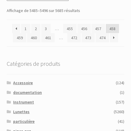
Trié
Affichage de 5485–5496 sur 5685 résultats
du
plus
1
2
3
…
455
456
457
458
récent
au
459
460
461
…
472
473
474
plus
ancien
Catégories de produits
Accessoire
(124)
documentation
(1)
Instrument
(157)
Lunettes
(5260)
particulière
(41)