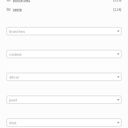
pince-nez
(119)
verre
(124)
branches
couleur
décor
pont
état